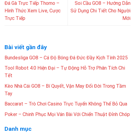
Đá Gà Trực Tiếp Thomo –
Soi Cầu GO8 – Hướng Dẫn
Hình Thức Xem Live, Cược
Sử Dụng Chi Tiết Cho Người
Trực Tiếp
Mới
Bài viết gần đây
Bundesliga GO8 – Cá Độ Bóng Đá Đức Đầy Kịch Tính 2025
Tool Robot 4.0 Hiện Đại – Tự Động Hỗ Trợ Phân Tích Chi
Tết
Kèo Nhà Cái GO8 – Bí Quyết, Vận May Đổi Đời Trong Tầm
Tay
Baccarat – Trò Chơi Casino Trực Tuyến Không Thể Bỏ Qua
Poker – Chinh Phục Mọi Ván Bài Với Chiến Thuật Đỉnh Chóp
Danh mục