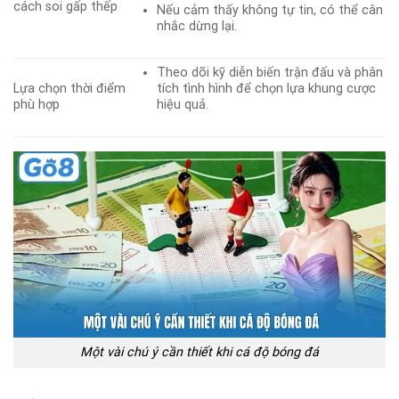
cách soi gấp thếp
Nếu cảm thấy không tự tin, có thể cân
nhắc dừng lại.
Theo dõi kỹ diễn biến trận đấu và phân
Lựa chọn thời điểm
tích tình hình để chọn lựa khung cược
phù hợp
hiệu quả.
Một vài chú ý cần thiết khi cá độ bóng đá