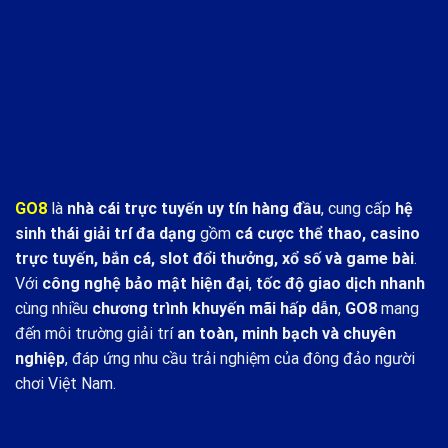
GO8
là
nhà cái trực tuyến uy tín hàng đầu
, cung cấp
hệ
sinh thái giải trí đa dạng
gồm
cá cược thể thao, casino
trực tuyến, bắn cá, slot đổi thưởng, xổ số và game bài
.
Với
công nghệ bảo mật hiện đại
,
tốc độ giao dịch nhanh
cùng nhiều
chương trình khuyến mãi hấp dẫn
,
GO8
mang
đến môi trường giải trí
an toàn, minh bạch và chuyên
nghiệp
, đáp ứng nhu cầu trải nghiệm của đông đảo người
chơi Việt Nam.