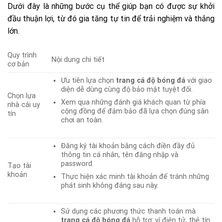
Dưới đây là những bước cụ thể giúp bạn có được sự khởi
đầu thuận lợi, từ đó gia tăng tự tin để trải nghiệm và thắng
lớn.
Quy trình
Nội dung chi tiết
cơ bản
Ưu tiên lựa chọn
trang cá độ bóng đá
với giao
diện dễ dùng cùng độ bảo mật tuyệt đối.
Chọn lựa
Xem qua những đánh giá khách quan từ phía
nhà cái uy
cộng đồng để đảm bảo đã lựa chọn đúng sân
tín
chơi an toàn.
Đăng ký tài khoản bằng cách điền đầy đủ
thông tin cá nhân, tên đăng nhập và
password.
Tạo tài
khoản
Thực hiện xác minh tài khoản để tránh những
phát sinh không đáng sau này.
Sử dụng các phương thức thanh toán mà
trang cá độ bóng đá
hỗ trợ: ví điện tử, thẻ tín