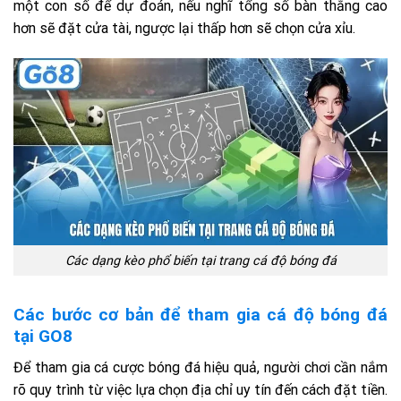
một con số để dự đoán, nếu nghĩ tổng số bàn thắng cao
hơn sẽ đặt cửa tài, ngược lại thấp hơn sẽ chọn cửa xỉu.
Các dạng kèo phổ biến tại trang cá độ bóng đá
Các bước cơ bản để tham gia cá độ bóng đá
tại GO8
Để tham gia cá cược bóng đá hiệu quả, người chơi cần nắm
rõ quy trình từ việc lựa chọn địa chỉ uy tín đến cách đặt tiền.