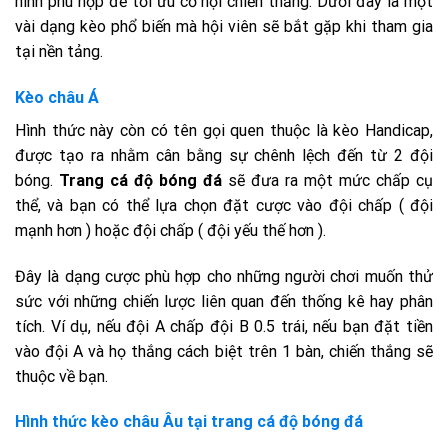
hình phù hợp để tối ưu cơ hội chiến thắng. Dưới đây là một
vài dạng kèo phổ biến mà hội viên sẽ bắt gặp khi tham gia
tại nền tảng.
Kèo châu Á
Hình thức này còn có tên gọi quen thuộc là kèo Handicap,
được tạo ra nhằm cân bằng sự chênh lệch đến từ 2 đội
bóng.
Trang cá độ bóng đá
sẽ đưa ra một mức chấp cụ
thể, và bạn có thể lựa chọn đặt cược vào đội chấp ( đội
mạnh hơn ) hoặc đội chấp ( đội yếu thế hơn ).
Đây là dạng cược phù hợp cho những người chơi muốn thử
sức với những chiến lược liên quan đến thống kê hay phân
tích. Ví dụ, nếu đội A chấp đội B 0.5 trái, nếu bạn đặt tiền
vào đội A và họ thắng cách biệt trên 1 bàn, chiến thắng sẽ
thuộc về bạn.
Hình thức kèo châu Âu tại trang cá độ bóng đá